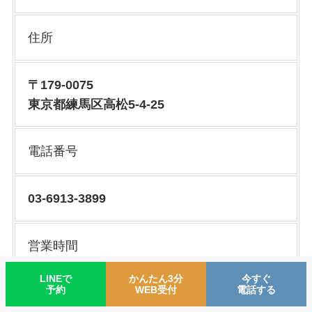
住所
〒179-0075
東京都練馬区高松5-4-25
電話番号
03-6913-3899
営業時間
LINEで
かんたん3分
今すぐ
予約
WEB受付
電話する
《月〜金》9:00〜12:00／15:00〜20:00