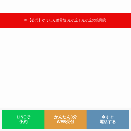
©
【公式】ゆうしん整骨院 光が丘｜光が丘の接骨院.
LINEで
かんたん3分
今すぐ
予約
WEB受付
電話する