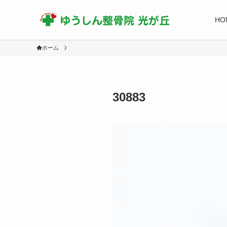
HO
ホーム
30883